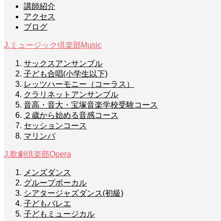
講師紹介
アクセス
ブログ
J.ミュージック倶楽部
Music
サックスアンサンブル
子ども合唱(小学生以下)
レッツハーモニー（コーラス）
クラリネットアンサンブル
音高・音大・宝塚音楽学校受験コース
２歳から始める音感コース
セッションコース
マリンバ
J.歌劇倶楽部
Opera
メンズダンス
グループボーカル
シアタージャズダンス(初級)
子どもバレエ
子どもミュージカル