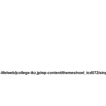
life/web/jcollege-tkz.jp/wp-content/themes/noel_tcd072/sin