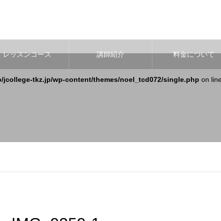
レッスンコース
講師紹介
料金について
b/jcollege-tkz.jp/wp-content/themes/noel_tcd072/single.php
on lin