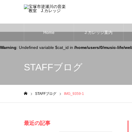
Home
J.カレッジ案内
Warning
: Undefined variable $cat_id in
/home/users/0/music-life/we
STAFFブログ
STAFFブログ
IMG_9359-1
ホーム
最近の記事