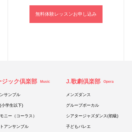
無料体験レッスンお申し込み
ュージック倶楽部
J.歌劇倶楽部
Music
Opera
ンサンブル
メンズダンス
(小学生以下)
グループボーカル
モニー（コーラス）
シアタージャズダンス(初級)
トアンサンブル
子どもバレエ