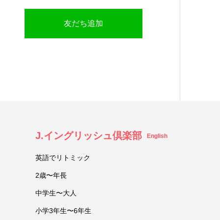
友だち追加
J.イングリッシュ倶楽部
English
英語でリトミック
2歳〜年長
中学生〜大人
小学3年生〜6年生