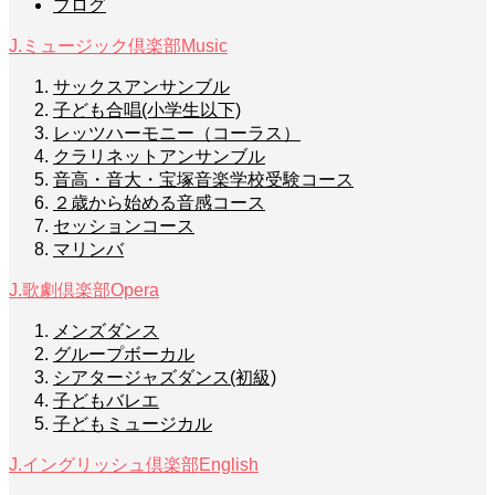
ブログ
J.ミュージック倶楽部
Music
サックスアンサンブル
子ども合唱(小学生以下)
レッツハーモニー（コーラス）
クラリネットアンサンブル
音高・音大・宝塚音楽学校受験コース
２歳から始める音感コース
セッションコース
マリンバ
J.歌劇倶楽部
Opera
メンズダンス
グループボーカル
シアタージャズダンス(初級)
子どもバレエ
子どもミュージカル
J.イングリッシュ倶楽部
English