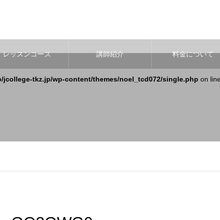
レッスンコース
講師紹介
料金について
b/jcollege-tkz.jp/wp-content/themes/noel_tcd072/single.php
on lin