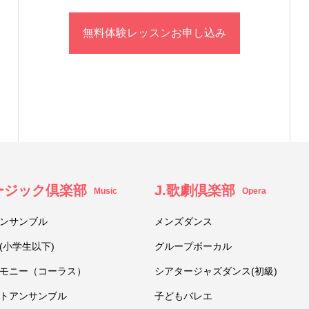
無料体験レッスンお申し込み
ュージック倶楽部
J.歌劇倶楽部
Music
Opera
ンサンブル
メンズダンス
(小学生以下)
グループボーカル
モニー（コーラス）
シアタージャズダンス(初級)
トアンサンブル
子どもバレエ