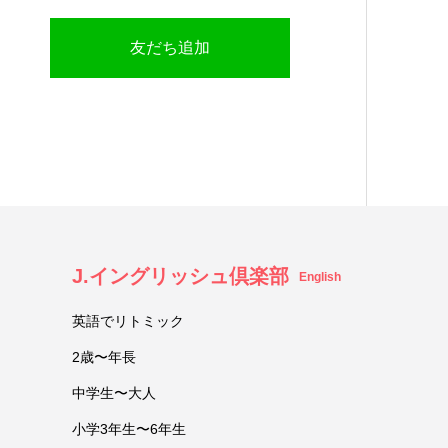
友だち追加
J.イングリッシュ倶楽部
English
英語でリトミック
2歳〜年長
中学生〜大人
小学3年生〜6年生