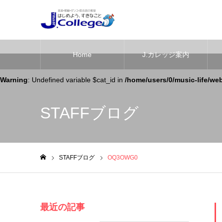
Home
J.カレッジ案内
Warning
: Undefined variable $cat_id in
/home/users/0/music-life/we
STAFFブログ
STAFFブログ
OQ3OWG0
ホーム
最近の記事