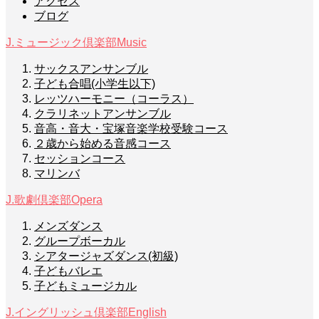
アクセス
ブログ
J.ミュージック倶楽部
Music
サックスアンサンブル
子ども合唱(小学生以下)
レッツハーモニー（コーラス）
クラリネットアンサンブル
音高・音大・宝塚音楽学校受験コース
２歳から始める音感コース
セッションコース
マリンバ
J.歌劇倶楽部
Opera
メンズダンス
グループボーカル
シアタージャズダンス(初級)
子どもバレエ
子どもミュージカル
J.イングリッシュ倶楽部
English