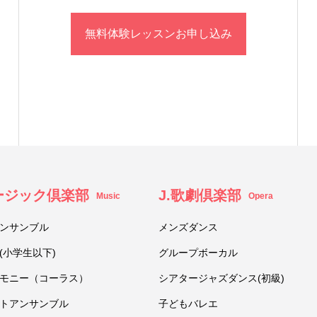
無料体験レッスンお申し込み
ュージック倶楽部
J.歌劇倶楽部
Music
Opera
ンサンブル
メンズダンス
(小学生以下)
グループボーカル
モニー（コーラス）
シアタージャズダンス(初級)
トアンサンブル
子どもバレエ