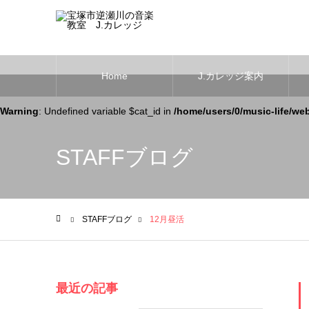
Home
J.カレッジ案内
Warning
: Undefined variable $cat_id in
/home/users/0/music-life/we
STAFFブログ
STAFFブログ
12月昼活
ホーム
最近の記事