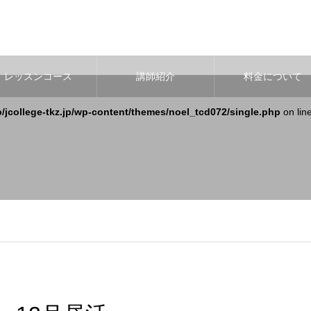
レッスンコース
講師紹介
料金について
b/jcollege-tkz.jp/wp-content/themes/noel_tcd072/single.php
on lin