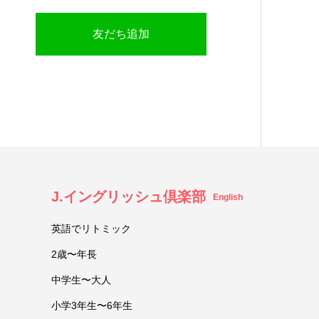
友だち追加
J.イングリッシュ倶楽部
English
英語でリトミック
2歳〜年長
中学生〜大人
小学3年生〜6年生