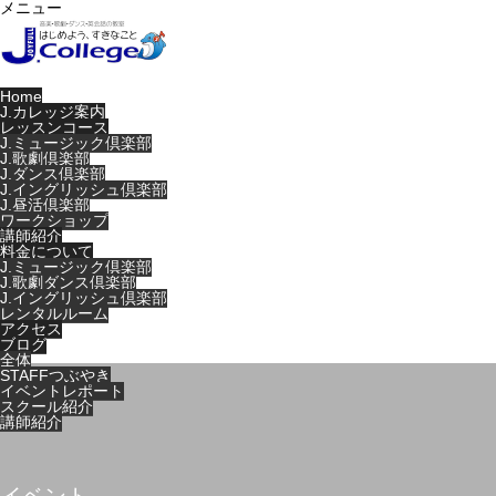
メニュー
Home
J.カレッジ案内
レッスンコース
J.ミュージック倶楽部
J.歌劇倶楽部
J.ダンス倶楽部
J.イングリッシュ倶楽部
J.昼活倶楽部
ワークショップ
講師紹介
料金について
J.ミュージック倶楽部
J.歌劇ダンス倶楽部
J.イングリッシュ倶楽部
レンタルルーム
アクセス
ブログ
全体
STAFFつぶやき
イベントレポート
スクール紹介
講師紹介