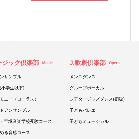
ュージック倶楽部
J.歌劇倶楽部
Music
Opera
ンサンブル
メンズダンス
(小学生以下)
グループボーカル
モニー（コーラス）
シアタージャズダンス(初級)
トアンサンブル
子どもバレエ
・宝塚音楽学校受験コース
子どもミュージカル
める音感コース