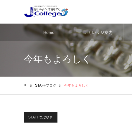
Home
J.カレッジ案内
今年もよろしく
STAFFブログ
今年もよろしく
ホーム
STAFFつぶやき