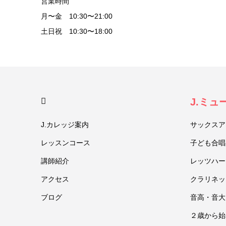
営業時間
月〜金 10:30〜21:00
土日祝 10:30〜18:00
HOME
J.ミ
J.カレッジ案内
サックスア
レッスンコース
子ども合唱
講師紹介
レッツハー
アクセス
クラリネッ
ブログ
音高・音大
２歳から始