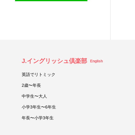
J.イングリッシュ倶楽部
English
英語でリトミック
2歳〜年長
中学生〜大人
小学3年生〜6年生
年長〜小学3年生