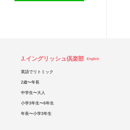
J.イングリッシュ倶楽部
English
英語でリトミック
2歳〜年長
中学生〜大人
小学3年生〜6年生
年長〜小学3年生