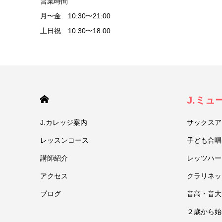
営業時間
月〜金 10:30〜21:00
土日祝 10:30〜18:00
HOME
J.ミ
J.カレッジ案内
サックスア
レッスンコース
子ども合唱
講師紹介
レッツハー
アクセス
クラリネッ
ブログ
音高・音大
２歳から始