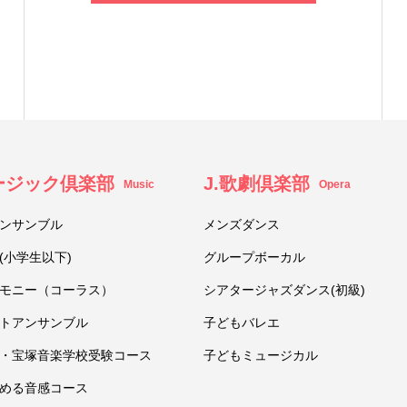
ュージック倶楽部
J.歌劇倶楽部
Music
Opera
ンサンブル
メンズダンス
(小学生以下)
グループボーカル
モニー（コーラス）
シアタージャズダンス(初級)
トアンサンブル
子どもバレエ
・宝塚音楽学校受験コース
子どもミュージカル
める音感コース