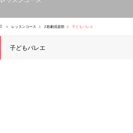
レッスンコース
レッスンコース
J.歌劇倶楽部
子どもバレエ
ム
子どもバレエ