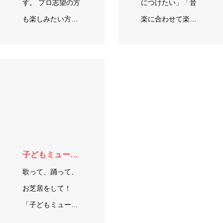
す。 プロ志望の方
につけたい」「音
も楽しみたい方も
楽に合わせて楽し
健康のための方も
く踊りたい」とい
しっかり導きたい
う方に向けた、…
と思います！ ■日
曜日(月２回不定
期) …
子どもミュージカル
歌って、踊って、
お芝居をして！
「子どもミュージ
カルコース」は、