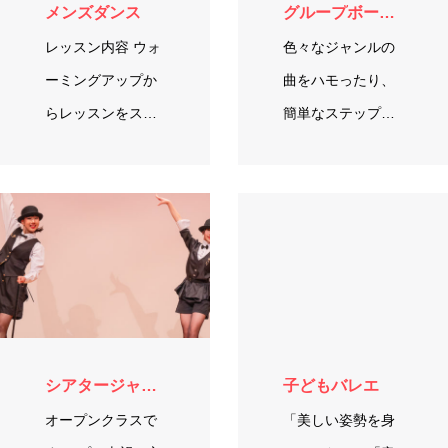
メンズダンス
グループボーカル
レッスン内容 ウォ
色々なジャンルの
ーミングアップか
曲をハモったり、
らレッスンをスタ
簡単なステップに
ートし、まずは身
合わせてみんなで
体をしっかりとほ
楽しく歌いましょ
ぐしていきます。
う♪ 大人クラス・
子どもクラスに分
かれてレッスン…
シアタージャズダンス(初級)
子どもバレエ
オープンクラスで
「美しい姿勢を身