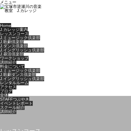
メニュー
Home
J.カレッジ案内
レッスンコース
J.ミュージック倶楽部
J.歌劇倶楽部
J.ダンス倶楽部
J.イングリッシュ倶楽部
J.昼活倶楽部
ワークショップ
講師紹介
料金について
J.ミュージック倶楽部
J.歌劇ダンス倶楽部
J.イングリッシュ倶楽部
レンタルルーム
アクセス
ブログ
全体
STAFFつぶやき
イベントレポート
スクール紹介
講師紹介