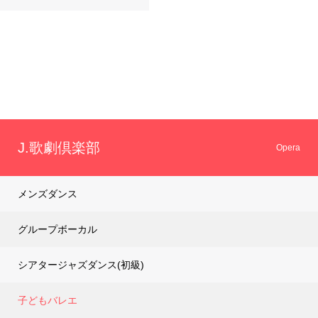
小さいうちから
さ…
J.歌劇倶楽部
Opera
メンズダンス
グループボーカル
シアタージャズダンス(初級)
子どもバレエ