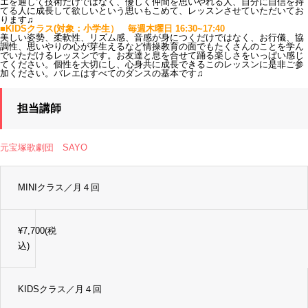
エを通して技術だけではなく、優しく仲間を思いやれる人、自分に自信を持
てる人に成長して欲しいという思いもこめて、レッスンさせていただいてお
ります♫
■KIDSクラス(対象：小学生） 毎週木曜日 16:30~17:40
美しい姿勢、柔軟性、リズム感、音感が身につくだけではなく、お行儀、協
調性、思いやりの心が芽生えるなど情操教育の面でもたくさんのことを学ん
でいただけるレッスンです。お友達と息を合せて踊る楽しさをいっぱい感じ
てください。個性を大切にし、心身共に成長できるこのレッスンに是非ご参
加ください。バレエはすべてのダンスの基本です♫
担当講師
元宝塚歌劇団
SAYO
MINIクラス／月４回
¥7,700(税
込)
KIDSクラス／月４回