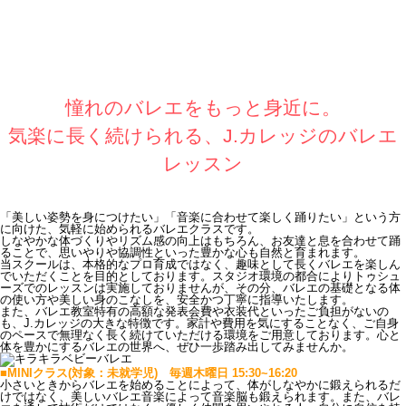
憧れのバレエをもっと身近に。
気楽に長く続けられる、J.カレッジのバレエ
レッスン
「美しい姿勢を身につけたい」「音楽に合わせて楽しく踊りたい」という方
に向けた、気軽に始められるバレエクラスです。
しなやかな体づくりやリズム感の向上はもちろん、お友達と息を合わせて踊
ることで、思いやりや協調性といった豊かな心も自然と育まれます。
当スクールは、本格的なプロ育成ではなく、趣味として長くバレエを楽しん
でいただくことを目的としております。スタジオ環境の都合によりトゥシュ
ーズでのレッスンは実施しておりませんが、その分、バレエの基礎となる体
の使い方や美しい身のこなしを、安全かつ丁寧に指導いたします。
また、バレエ教室特有の高額な発表会費や衣装代といったご負担がないの
も、J.カレッジの大きな特徴です。家計や費用を気にすることなく、ご自身
のペースで無理なく長く続けていただける環境をご用意しております。心と
体を豊かにするバレエの世界へ、ぜひ一歩踏み出してみませんか。
■MINIクラス(対象：未就学児) 毎週木曜日 15:30~16:20
小さいときからバレエを始めることによって、体がしなやかに鍛えられるだ
けではなく、美しいバレエ音楽によって音楽脳も鍛えられます。また、バレ