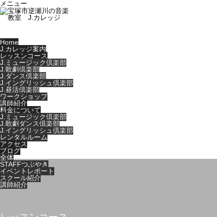
メニュー
Home
J.カレッジ案内
レッスンコース
J.ミュージック倶楽部
J.歌劇倶楽部
J.ダンス倶楽部
J.イングリッシュ倶楽部
J.昼活倶楽部
ワークショップ
講師紹介
料金について
J.ミュージック倶楽部
J.歌劇ダンス倶楽部
J.イングリッシュ倶楽部
レンタルルーム
アクセス
ブログ
全体
STAFFつぶやき
イベントレポート
スクール紹介
講師紹介