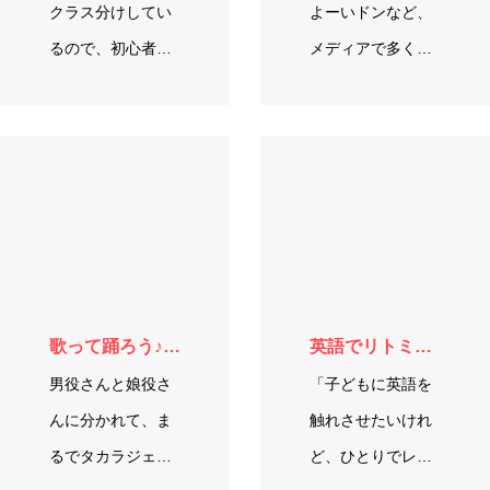
クラス分けしてい
よーいドンなど、
るので、初心者の
メディアで多く紹
方も安心してご参
介されている人気
加頂けます！ 持ち
No.1のレッスン
物(浴衣、帯、タオ
が、 非会員様でも
ル2枚、腰紐2.3
受けられるワーク
本、肌…
ショップでも…
歌って踊ろう♪ステージダンス
英語でリトミック
男役さんと娘役さ
「子どもに英語を
んに分かれて、ま
触れさせたいけれ
るでタカラジェン
ど、ひとりでレッ