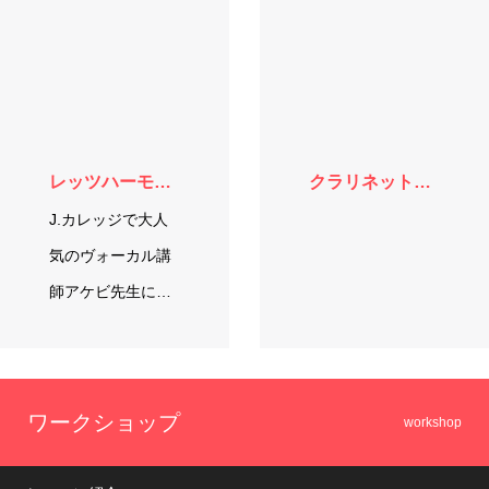
レッツハーモニー（コーラス）
クラリネットアンサンブル
J.カレッジで大人
気のヴォーカル講
師アケビ先生によ
るグループヴォー
カルレッスンです♪
みなさんで楽しく
ワークショップ
workshop
歌ってみません
か？ 初め…