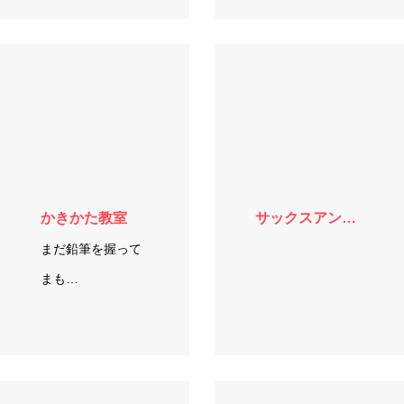
ヌになったような
スンに参加できる
気分で楽しめるレ
か不安…」 そ…
ッスンです！ 初心
者の方でもご参加
できます♪ …
かきかた教室
サックスアンサンブル
まだ鉛筆を握って
まも…