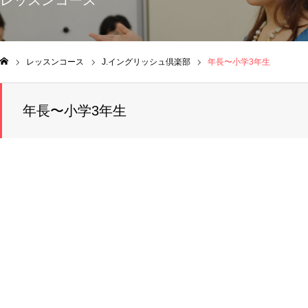
レッスンコース
レッスンコース
J.イングリッシュ倶楽部
年長〜小学3年生
ム
年長〜小学3年生