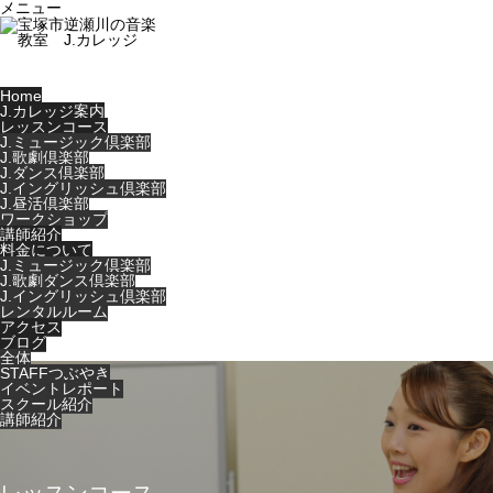
メニュー
Home
J.カレッジ案内
レッスンコース
J.ミュージック倶楽部
J.歌劇倶楽部
J.ダンス倶楽部
J.イングリッシュ倶楽部
J.昼活倶楽部
ワークショップ
講師紹介
料金について
J.ミュージック倶楽部
J.歌劇ダンス倶楽部
J.イングリッシュ倶楽部
レンタルルーム
アクセス
ブログ
全体
STAFFつぶやき
イベントレポート
スクール紹介
講師紹介