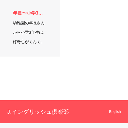
年長〜小学3年生
幼稚園の年長さん
から小学3年生は、
好奇心がぐんぐん
育ち「もっと知り
たい！」「自…
J.イングリッシュ倶楽部
English