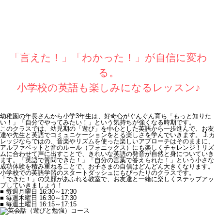
「言えた！」「わかった！」が自信に変わ
る。
小学校の英語も楽しみになるレッスン♪
幼稚園の年長さんから小学3年生は、好奇心がぐんぐん育ち「もっと知りた
い！」「自分でやってみたい！」という気持ちが強くなる時期です。
このクラスでは、幼児期の「遊び」を中心とした英語から一歩進んで、お友
達や先生と英語でコミュニケーションをとる楽しさを学んでいきます。 J.カ
レッジならではの、音楽やリズムを使った楽しいアプローチはそのままに、
アルファベットと音のルール（フォニックス）にも楽しくチャレンジ！リズ
ムに合わせて声に出すことで、きれいな英語の発音が自然と身についていき
ます。「英語で質問できた！」「自分の言葉で答えられた！」という小さな
成功体験を積み重ねることで、お子さまの自信はどんどん大きくなります。
小学校での英語学習のスタートダッシュにもぴったりのクラスです。
「できた！」の笑顔があふれる教室で、お友達と一緒に楽しくステップアッ
プしていきましょう！
■ 毎週月曜日 16:30～17:30
■ 毎週木曜日 16:30～17:30
■ 毎週土曜日 16:15～17:15