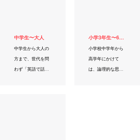
中学生〜大人
小学3年生〜6年生
中学生から大人の
小学校中学年から
方まで、世代を問
高学年にかけて
わず「英語で話す
は、論理的な思考
楽しさ」を共有で
力が育ち、英語の
きるクラスです…
「読む・書く・
聞…