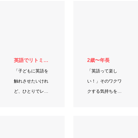
英語でリトミック
2歳〜年長
「子どもに英語を
「英語って楽し
触れさせたいけれ
い！」そのワクワ
ど、ひとりでレッ
クする気持ちを一
スンに参加できる
番に育む、2歳から
か不安…」 そ…
年長さん向けの
英…