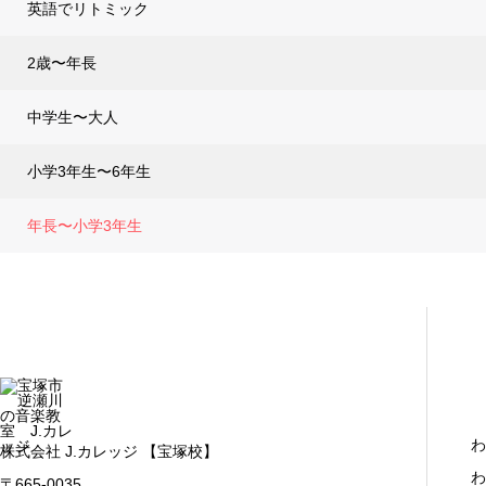
英語でリトミック
2歳〜年長
中学生〜大人
小学3年生〜6年生
年長〜小学3年生
わ
株式会社 J.カレッジ 【宝塚校】
わ
〒665-0035