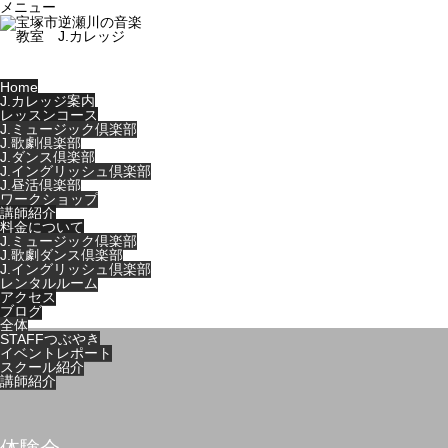
メニュー
Home
J.カレッジ案内
レッスンコース
J.ミュージック倶楽部
J.歌劇倶楽部
J.ダンス倶楽部
J.イングリッシュ倶楽部
J.昼活倶楽部
ワークショップ
講師紹介
料金について
J.ミュージック倶楽部
J.歌劇ダンス倶楽部
J.イングリッシュ倶楽部
レンタルルーム
アクセス
ブログ
全体
STAFFつぶやき
イベントレポート
スクール紹介
講師紹介