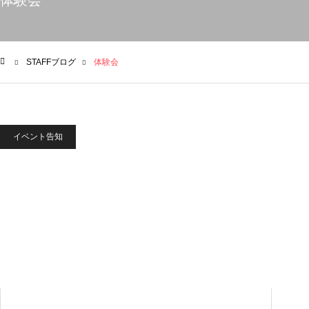
体験会
STAFFブログ
体験会
ム
イベント告知