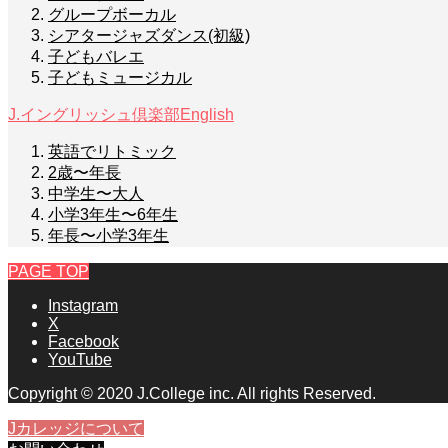
グループボーカル
シアタージャズダンス(初級)
子どもバレエ
子どもミュージカル
J.イングリッシュ倶楽部
English
英語でリトミック
2歳〜年長
中学生〜大人
小学3年生〜6年生
年長〜小学3年生
PAGE TOP
Instagram
X
Facebook
YouTube
Copyright © 2020 J.College inc. All rights Reserved.
Jカレッジについて