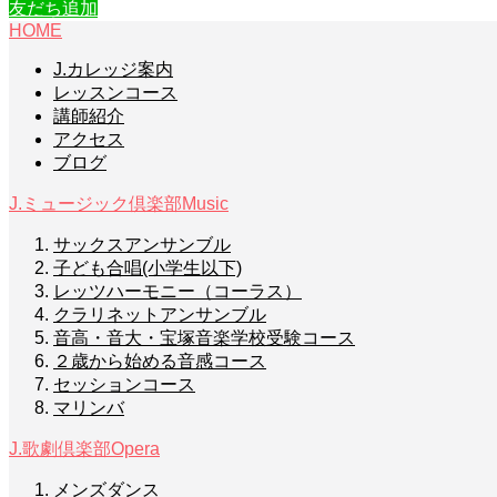
友だち追加
HOME
J.カレッジ案内
レッスンコース
講師紹介
アクセス
ブログ
J.ミュージック倶楽部
Music
サックスアンサンブル
子ども合唱(小学生以下)
レッツハーモニー（コーラス）
クラリネットアンサンブル
音高・音大・宝塚音楽学校受験コース
２歳から始める音感コース
セッションコース
マリンバ
J.歌劇倶楽部
Opera
メンズダンス