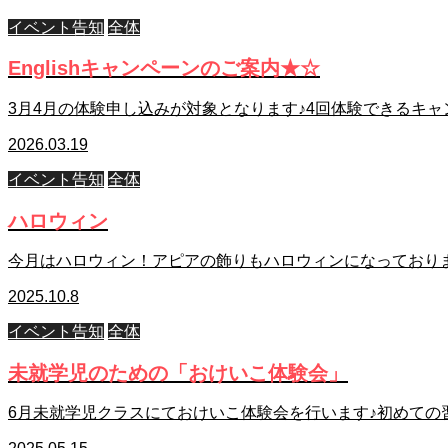
イベント告知
全体
Englishキャンペーンのご案内★☆
3月4月の体験申し込みが対象となります♪4回体験できるキ
2026.03.19
イベント告知
全体
ハロウィン
今月はハロウィン！アピアの飾りもハロウィンになっており
2025.10.8
イベント告知
全体
未就学児のための「おけいこ体験会」
6月未就学児クラスにておけいこ体験会を行います♪初めての