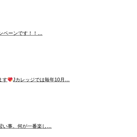
ャンペーンです！！…
ます
Jカレッジでは毎年10月…
習い事。何が一番楽し…