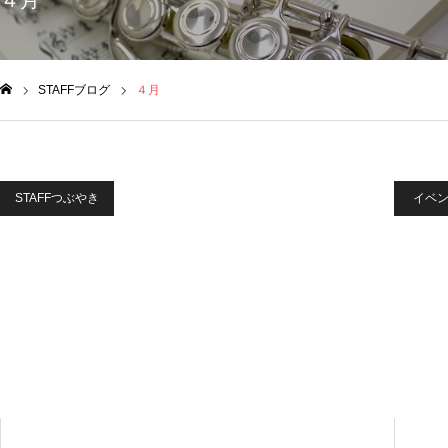
４月
STAFFブログ
４月
ム
STAFFつぶやき
イベ