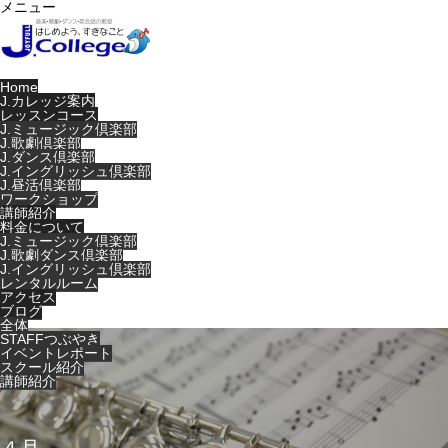
メニュー
Home
J.カレッジ案内
レッスンコース
J.ミュージック倶楽部
J.歌劇倶楽部
J.ダンス倶楽部
J.イングリッシュ倶楽部
J.昼活倶楽部
ワークショップ
講師紹介
料金について
J.ミュージック倶楽部
J.歌劇ダンス倶楽部
J.イングリッシュ倶楽部
レンタルルーム
アクセス
ブログ
全体
STAFFつぶやき
イベントレポート
スクール紹介
講師紹介