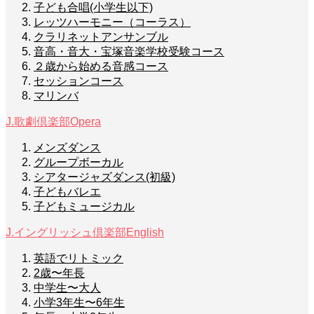
子ども合唱(小学生以下)
レッツハーモニー（コーラス）
クラリネットアンサンブル
音高・音大・宝塚音楽学校受験コース
２歳から始める音感コース
セッションコース
マリンバ
J.歌劇倶楽部
Opera
メンズダンス
グループボーカル
シアタージャズダンス(初級)
子どもバレエ
子どもミュージカル
J.イングリッシュ倶楽部
English
英語でリトミック
2歳〜年長
中学生〜大人
小学3年生〜6年生