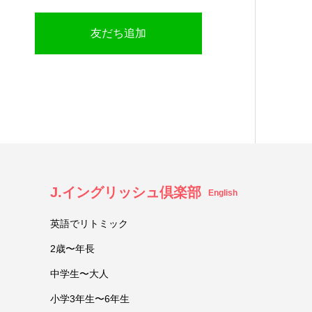
友だち追加
J.イングリッシュ倶楽部
English
英語でリトミック
2歳〜年長
中学生〜大人
小学3年生〜6年生