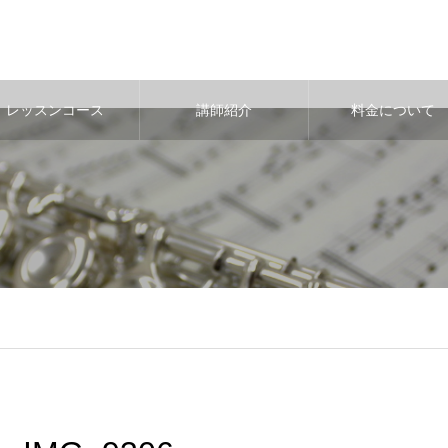
レッスンコース
講師紹介
料金について
b/jcollege-tkz.jp/wp-content/themes/noel_tcd072/single.php
on lin