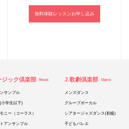
無料体験レッスンお申し込み
ュージック倶楽部
J.歌劇倶楽部
Music
Opera
ンサンブル
メンズダンス
(小学生以下)
グループボーカル
モニー（コーラス）
シアタージャズダンス(初級)
トアンサンブル
子どもバレエ