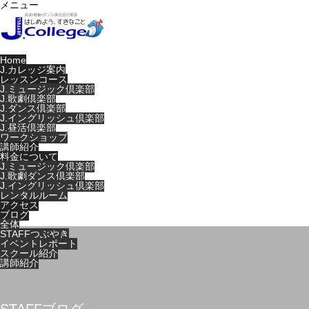
メニュー
Home
J.カレッジ案内
レッスンコース
J.ミュージック倶楽部
J.歌劇倶楽部
J.ダンス倶楽部
J.イングリッシュ倶楽部
J.昼活倶楽部
ワークショップ
講師紹介
料金について
J.ミュージック倶楽部
J.歌劇ダンス倶楽部
J.イングリッシュ倶楽部
レンタルルーム
アクセス
ブログ
全体
STAFFつぶやき
イベントレポート
スクール紹介
講師紹介