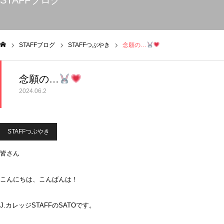
STAFFブログ
STAFFブログ
STAFFつぶやき
念願の…
ム
念願の…
2024.06.2
STAFFつぶやき
皆さん
こんにちは、こんばんは！
J.カレッジSTAFFのSATOです。