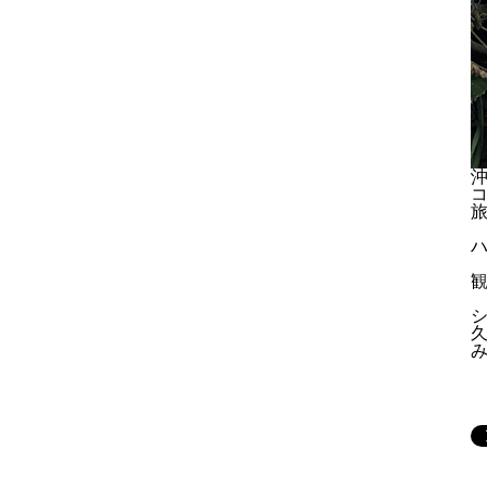
旅
ハ
シ