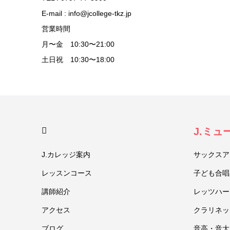
E-mail : info@jcollege-tkz.jp
営業時間
月〜金 10:30〜21:00
土日祝 10:30〜18:00
HOME
J.ミ
J.カレッジ案内
サックスア
レッスンコース
子ども合唱
講師紹介
レッツハー
アクセス
クラリネッ
ブログ
音高・音大