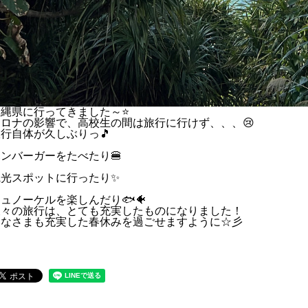
沖縄県に行ってきました～⭐
コロナの影響で、高校生の間は旅行に行けず、、、😢
行自体が久しぶりっ🎵
ンバーガーをたべたり🍔
観光スポットに行ったり✨
ュノーケルを楽しんだり🐟🐠
久々の旅行は、とても充実したものになりました！
みなさまも充実した春休みを過ごせますように☆彡