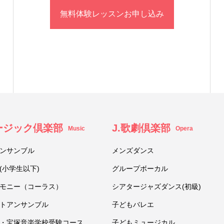
無料体験レッスンお申し込み
ュージック倶楽部
J.歌劇倶楽部
Music
Opera
ンサンブル
メンズダンス
(小学生以下)
グループボーカル
モニー（コーラス）
シアタージャズダンス(初級)
トアンサンブル
子どもバレエ
・宝塚音楽学校受験コース
子どもミュージカル