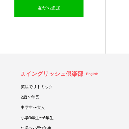
友だち追加
J.イングリッシュ倶楽部
English
英語でリトミック
2歳〜年長
中学生〜大人
小学3年生〜6年生
年長〜小学3年生