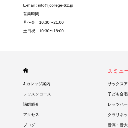
E-mail : info@jcollege-tkz.jp
営業時間
月〜金 10:30〜21:00
土日祝 10:30〜18:00
HOME
J.ミ
J.カレッジ案内
サックスア
レッスンコース
子ども合唱
講師紹介
レッツハー
アクセス
クラリネッ
ブログ
音高・音大