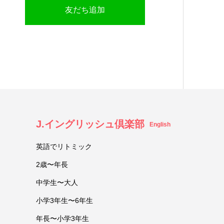
友だち追加
J.イングリッシュ倶楽部
English
英語でリトミック
2歳〜年長
中学生〜大人
小学3年生〜6年生
年長〜小学3年生