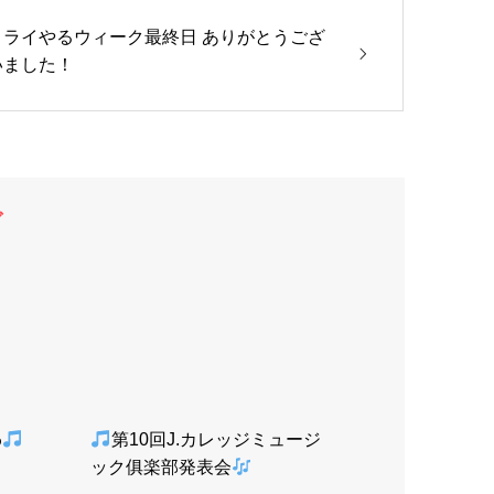
トライやるウィーク最終日 ありがとうござ
いました！
グ
わ
第10回J.カレッジミュージ
ック俱楽部発表会