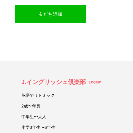
友だち追加
J.イングリッシュ倶楽部
English
英語でリトミック
2歳〜年長
中学生〜大人
小学3年生〜6年生