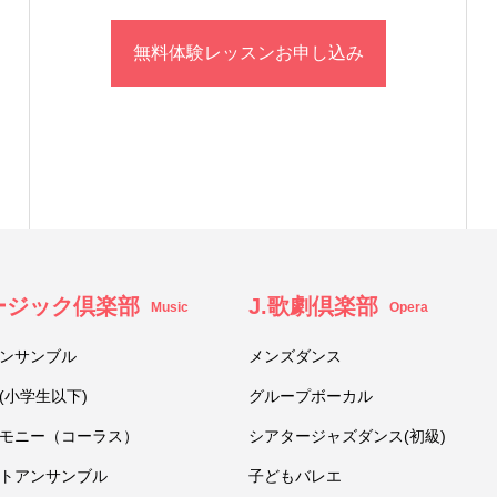
無料体験レッスンお申し込み
ュージック倶楽部
J.歌劇倶楽部
Music
Opera
ンサンブル
メンズダンス
(小学生以下)
グループボーカル
モニー（コーラス）
シアタージャズダンス(初級)
トアンサンブル
子どもバレエ