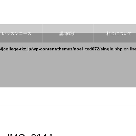
レッスンコース
講師紹介
料金について
b/jcollege-tkz.jp/wp-content/themes/noel_tcd072/single.php
on lin