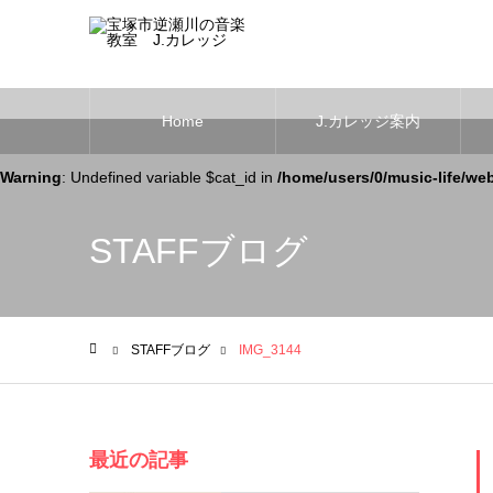
Home
J.カレッジ案内
Warning
: Undefined variable $cat_id in
/home/users/0/music-life/we
STAFFブログ
STAFFブログ
IMG_3144
ホーム
最近の記事