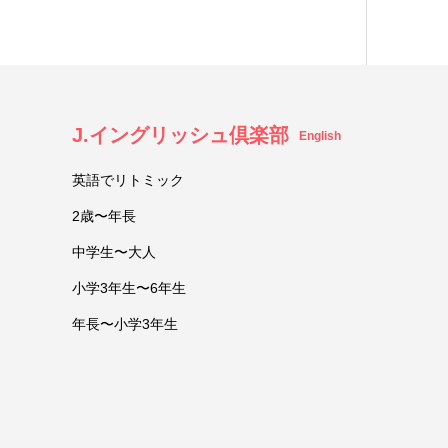
J.イングリッシュ倶楽部
English
英語でリトミック
2歳〜年長
中学生〜大人
小学3年生〜6年生
年長〜小学3年生