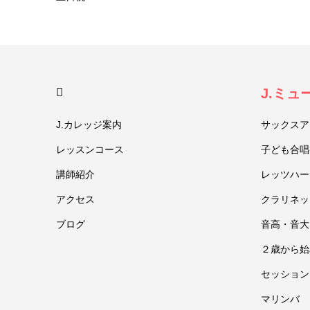
HOME
J.ミ
J.カレッジ案内
サックスア
レッスンコース
子ども合唱
講師紹介
レッツハー
アクセス
クラリネッ
ブログ
音高・音大
２歳から始
セッション
マリンバ