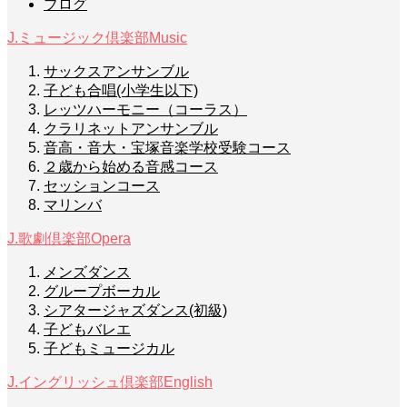
ブログ
J.ミュージック倶楽部
Music
サックスアンサンブル
子ども合唱(小学生以下)
レッツハーモニー（コーラス）
クラリネットアンサンブル
音高・音大・宝塚音楽学校受験コース
２歳から始める音感コース
セッションコース
マリンバ
J.歌劇倶楽部
Opera
メンズダンス
グループボーカル
シアタージャズダンス(初級)
子どもバレエ
子どもミュージカル
J.イングリッシュ倶楽部
English