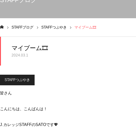
STAFFブログ
STAFFブログ
STAFFつぶやき
マイブーム🎞
ム
マイブーム🎞
2024.03.1
STAFFつぶやき
皆さん
こんにちは、こんばんは！
J.カレッジSTAFFのSATOです💖