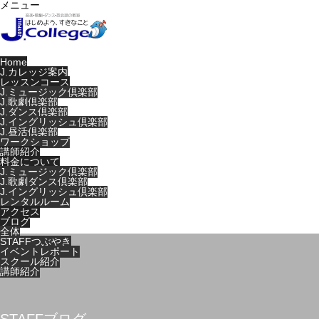
メニュー
Home
J.カレッジ案内
レッスンコース
J.ミュージック倶楽部
J.歌劇倶楽部
J.ダンス倶楽部
J.イングリッシュ倶楽部
J.昼活倶楽部
ワークショップ
講師紹介
料金について
J.ミュージック倶楽部
J.歌劇ダンス倶楽部
J.イングリッシュ倶楽部
レンタルルーム
アクセス
ブログ
全体
STAFFつぶやき
イベントレポート
スクール紹介
講師紹介