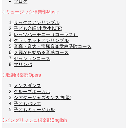
ブログ
J.ミュージック倶楽部
Music
サックスアンサンブル
子ども合唱(小学生以下)
レッツハーモニー（コーラス）
クラリネットアンサンブル
音高・音大・宝塚音楽学校受験コース
２歳から始める音感コース
セッションコース
マリンバ
J.歌劇倶楽部
Opera
メンズダンス
グループボーカル
シアタージャズダンス(初級)
子どもバレエ
子どもミュージカル
J.イングリッシュ倶楽部
English