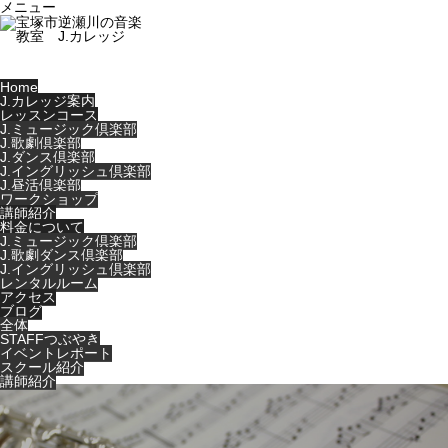
メニュー
Home
J.カレッジ案内
レッスンコース
J.ミュージック倶楽部
J.歌劇倶楽部
J.ダンス倶楽部
J.イングリッシュ倶楽部
J.昼活倶楽部
ワークショップ
講師紹介
料金について
J.ミュージック倶楽部
J.歌劇ダンス倶楽部
J.イングリッシュ倶楽部
レンタルルーム
アクセス
ブログ
全体
STAFFつぶやき
イベントレポート
スクール紹介
講師紹介
Warning
: Undefined variable $cat_id in
/home/users/0/music-
life/web/jcollege-tkz.jp/wp-
content/themes/noel_tcd072/single.php
on line
29