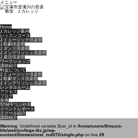
メニュー
Home
J.カレッジ案内
レッスンコース
J.ミュージック倶楽部
J.歌劇倶楽部
J.ダンス倶楽部
J.イングリッシュ倶楽部
J.昼活倶楽部
ワークショップ
講師紹介
料金について
J.ミュージック倶楽部
J.歌劇ダンス倶楽部
J.イングリッシュ倶楽部
レンタルルーム
アクセス
ブログ
全体
STAFFつぶやき
イベントレポート
スクール紹介
講師紹介
Warning
: Undefined variable $cat_id in
/home/users/0/music-
life/web/jcollege-tkz.jp/wp-
content/themes/noel_tcd072/single.php
on line
29