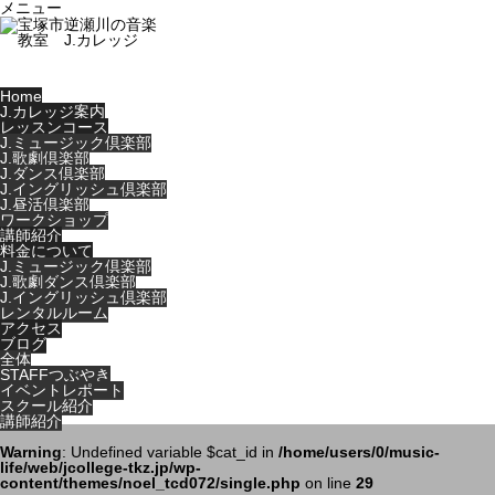
メニュー
Home
J.カレッジ案内
レッスンコース
J.ミュージック倶楽部
J.歌劇倶楽部
J.ダンス倶楽部
J.イングリッシュ倶楽部
J.昼活倶楽部
ワークショップ
講師紹介
料金について
J.ミュージック倶楽部
J.歌劇ダンス倶楽部
J.イングリッシュ倶楽部
レンタルルーム
アクセス
ブログ
全体
STAFFつぶやき
イベントレポート
スクール紹介
講師紹介
Warning
: Undefined variable $cat_id in
/home/users/0/music-
life/web/jcollege-tkz.jp/wp-
content/themes/noel_tcd072/single.php
on line
29