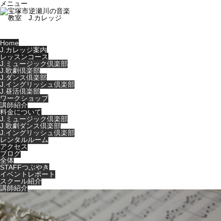
メニュー
Home
J.カレッジ案内
レッスンコース
J.ミュージック倶楽部
J.歌劇倶楽部
J.ダンス倶楽部
J.イングリッシュ倶楽部
J.昼活倶楽部
ワークショップ
講師紹介
料金について
J.ミュージック倶楽部
J.歌劇ダンス倶楽部
J.イングリッシュ倶楽部
レンタルルーム
アクセス
ブログ
全体
STAFFつぶやき
イベントレポート
スクール紹介
講師紹介
Warning
: Undefined variable $cat_id in
/home/users/0/music-
life/web/jcollege-tkz.jp/wp-
content/themes/noel_tcd072/single.php
on line
29