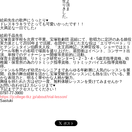
生よ
り頂
きま
し
た。
絵莉先生の歌声にうっとり♥
ドレスキラキラでとっても可愛いかったです！！
大満足な一日でした♪
絵莉千晶先生
宝塚音楽学校を次席で卒業。宝塚歌劇団 花組にて、歌唱力に定評のある娘役
実力派として2010年まで活躍。在団中に演じた主な役は「エリザベート」リ
ヒテンシュタイン伯爵夫人役、「太王四神記」大神官役等。ショーではエト
ワール等数々の名唱で場面を盛り上げた。退団後はイベント、コンサート出
演、単独でのディナーショー開催等意欲的に活動。
保育士資格取得。リトミック研究センター1・2・3・4・5歳児指導資格、幼
稚園・保育所の為のリトミック指導資格、リトミックバイエル指導資格取
得。
ジャンルを問わず幼児からシニアまであらゆる年齢層に人気のレッスンを展
開。自身の舞台経験を活かし宝塚受験生のレッスンにも熱を注いでいる。豊
かな表現力と、明るく華やかな人柄が魅力。
興味を持たれた方はぜひ一度、無料体験レッスンを受けてみませんか？
お問い合わせはJ.カレッジまで♥
下記までアクセスしてください！
0797-77-3900
https://jcollege-tkz.jp/about/trial-lesson/
Sastuki