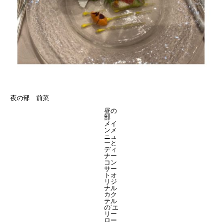
夜の部 前菜
昼の
部
メイ
ンメ
ニュ
ーと
ディ
ナー
コン
サー
トオ
リジ
ナル
カク
テル
の‘エ
リー
ロー