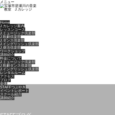
メニュー
Home
J.カレッジ案内
レッスンコース
J.ミュージック倶楽部
J.歌劇倶楽部
J.ダンス倶楽部
J.イングリッシュ倶楽部
J.昼活倶楽部
ワークショップ
講師紹介
料金について
J.ミュージック倶楽部
J.歌劇ダンス倶楽部
J.イングリッシュ倶楽部
レンタルルーム
アクセス
ブログ
全体
STAFFつぶやき
イベントレポート
スクール紹介
講師紹介