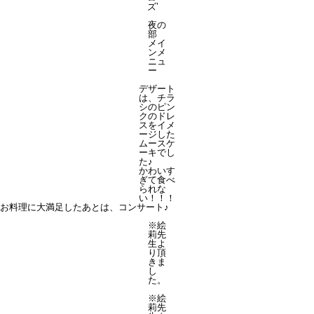
ズ’
夜の
部
メイ
ンメ
ニュ
ー
デザート
は、チラ
シのピン
クのドレ
スをイメ
ージした
ムースケ
ーキでし
た♪
かわいす
ぎて食べ
られな
い！！！
お料理に大満足したあとは、コンサート♪
※絵
莉先
生よ
り頂
きま
し
た。
※絵
莉先