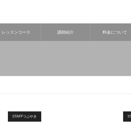
レッスンコース
講師紹介
料金について
STAFFつぶやき
S