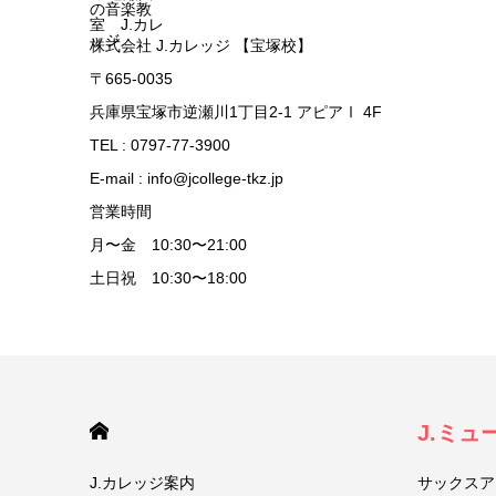
株式会社 J.カレッジ 【宝塚校】
〒665-0035
兵庫県宝塚市逆瀬川1丁目2-1 アピアⅠ 4F
TEL : 0797-77-3900
E-mail : info@jcollege-tkz.jp
営業時間
月〜金 10:30〜21:00
土日祝 10:30〜18:00
HOME
J.ミ
J.カレッジ案内
サックスア