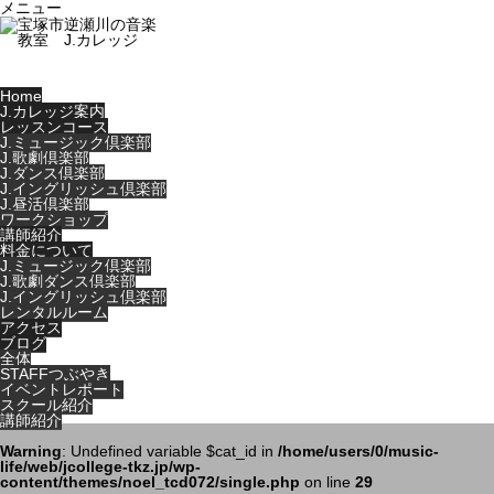
メニュー
Home
J.カレッジ案内
レッスンコース
J.ミュージック倶楽部
J.歌劇倶楽部
J.ダンス倶楽部
J.イングリッシュ倶楽部
J.昼活倶楽部
ワークショップ
講師紹介
料金について
J.ミュージック倶楽部
J.歌劇ダンス倶楽部
J.イングリッシュ倶楽部
レンタルルーム
アクセス
ブログ
全体
STAFFつぶやき
イベントレポート
スクール紹介
講師紹介
Warning
: Undefined variable $cat_id in
/home/users/0/music-
life/web/jcollege-tkz.jp/wp-
content/themes/noel_tcd072/single.php
on line
29