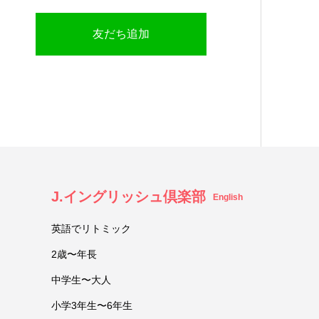
友だち追加
J.イングリッシュ倶楽部
English
英語でリトミック
2歳〜年長
中学生〜大人
小学3年生〜6年生