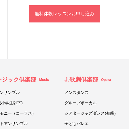
無料体験レッスンお申し込み
ュージック倶楽部
J.歌劇倶楽部
Music
Opera
ンサンブル
メンズダンス
(小学生以下)
グループボーカル
モニー（コーラス）
シアタージャズダンス(初級)
トアンサンブル
子どもバレエ