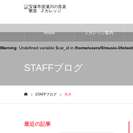
Home
J.カレッジ案内
Warning
: Undefined variable $cat_id in
/home/users/0/music-life/we
STAFFブログ
STAFFブログ
角井
ホーム
最近の記事