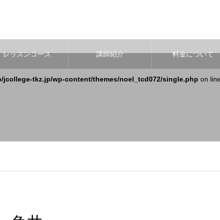
レッスンコース
講師紹介
料金について
b/jcollege-tkz.jp/wp-content/themes/noel_tcd072/single.php
on lin