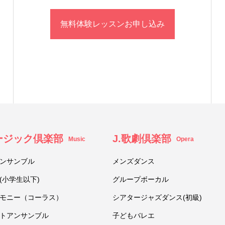
無料体験レッスンお申し込み
ュージック倶楽部
J.歌劇倶楽部
Music
Opera
ンサンブル
メンズダンス
(小学生以下)
グループボーカル
モニー（コーラス）
シアタージャズダンス(初級)
トアンサンブル
子どもバレエ