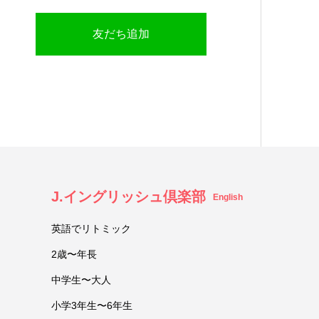
友だち追加
J.イングリッシュ倶楽部
English
英語でリトミック
2歳〜年長
中学生〜大人
小学3年生〜6年生