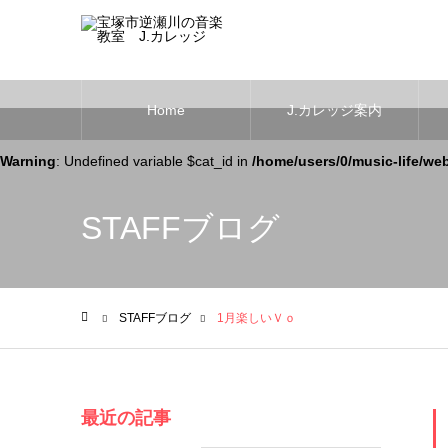
Home
J.カレッジ案内
Warning
: Undefined variable $cat_id in
/home/users/0/music-life/we
STAFFブログ
STAFFブログ
1月楽しいＶｏ
ホーム
最近の記事