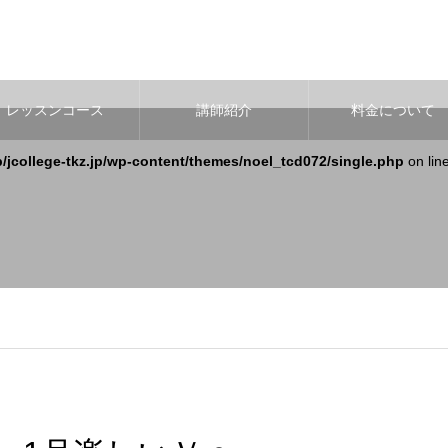
レッスンコース
講師紹介
料金について
b/jcollege-tkz.jp/wp-content/themes/noel_tcd072/single.php
on lin