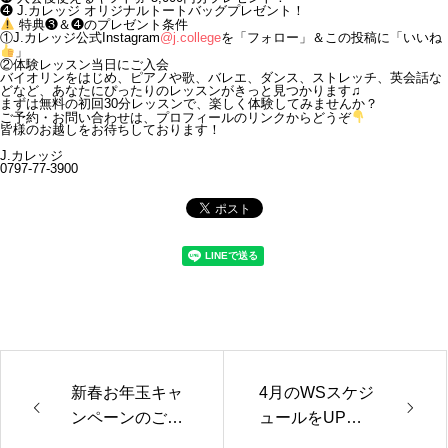
❹ J.カレッジ オリジナルトートバッグプレゼント！
特典❸＆❹のプレゼント条件
①J.カレッジ公式Instagram
@j.college
を「フォロー」＆この投稿に「いいね
」
②体験レッスン当日にご入会
バイオリンをはじめ、ピアノや歌、バレエ、ダンス、ストレッチ、英会話な
どなど、あなたにぴったりのレッスンがきっと見つかります♫
まずは無料の初回30分レッスンで、楽しく体験してみませんか？
ご予約・お問い合わせは、プロフィールのリンクからどうぞ
皆様のお越しをお待ちしております！
J.カレッジ
0797-77-3900
新春お年玉キャ
4月のWSスケジ
ンペーンのご紹
ュールをUPし
介！
ました♪