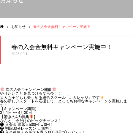
お知らせ
お知らせ
春の入会金無料キャンペーン実施中！
ム
春の入会金無料キャンペーン実施中！
2026.03.1
春の入会キャンペーン開催
やりたいことを見つけるなら今！！
大人も子どもも楽しめる総合スクール「J.カレッジ」です
春の新しいスタートを応援して、とってもお得なキャンペーンを実施しま
す！
【キャンペーン期間】
3月1日 〜 4月30日
【驚きの4大特典
】
なんと、今だけのビッグチャンス！
❶ 入会金 通常5,500円 →0円！
❷ 初回30分レッスン →無料！
❸ 入会後使えるギフト券 5,000円分プレゼント！