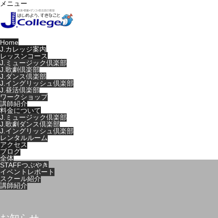
メニュー
Home
J.カレッジ案内
レッスンコース
J.ミュージック倶楽部
J.歌劇倶楽部
J.ダンス倶楽部
J.イングリッシュ倶楽部
J.昼活倶楽部
ワークショップ
講師紹介
料金について
J.ミュージック倶楽部
J.歌劇ダンス倶楽部
J.イングリッシュ倶楽部
レンタルルーム
アクセス
ブログ
全体
STAFFつぶやき
イベントレポート
スクール紹介
講師紹介