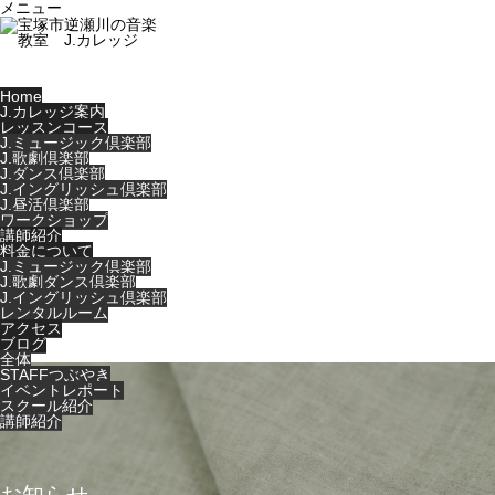
メニュー
Home
J.カレッジ案内
レッスンコース
J.ミュージック倶楽部
J.歌劇倶楽部
J.ダンス倶楽部
J.イングリッシュ倶楽部
J.昼活倶楽部
ワークショップ
講師紹介
料金について
J.ミュージック倶楽部
J.歌劇ダンス倶楽部
J.イングリッシュ倶楽部
レンタルルーム
アクセス
ブログ
全体
STAFFつぶやき
イベントレポート
スクール紹介
講師紹介