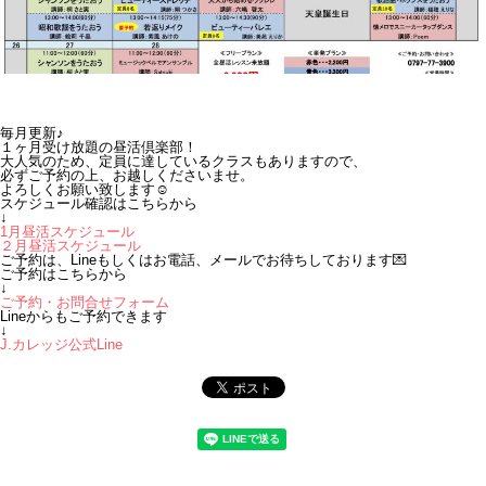
毎月更新♪
１ヶ月受け放題の昼活倶楽部！
大人気のため、定員に達しているクラスもありますので、
必ずご予約の上、お越しくださいませ。
よろしくお願い致します☺
スケジュール確認はこちらから
↓
1月昼活スケジュール
２月昼活スケジュール
ご予約は、Lineもしくはお電話、メールでお待ちしております💌
ご予約はこちらから
↓
ご予約・お問合せフォーム
Lineからもご予約できます
↓
J.カレッジ公式Line