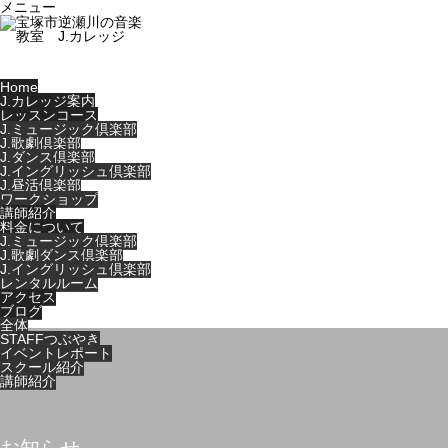
メニュー
Home
J.カレッジ案内
レッスンコース
J.ミュージック倶楽部
J.歌劇倶楽部
J.ダンス倶楽部
J.イングリッシュ倶楽部
J.昼活倶楽部
ワークショップ
講師紹介
料金について
J.ミュージック倶楽部
J.歌劇ダンス倶楽部
J.イングリッシュ倶楽部
レンタルルーム
アクセス
ブログ
全体
STAFFつぶやき
イベントレポート
スクール紹介
講師紹介