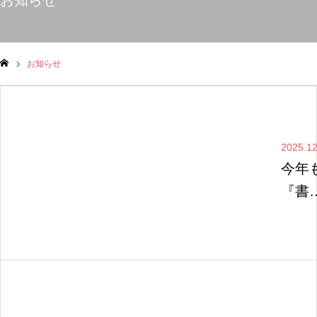
お知らせ
お知らせ
ム
2025.12
今年
『書
初め
出展
ます