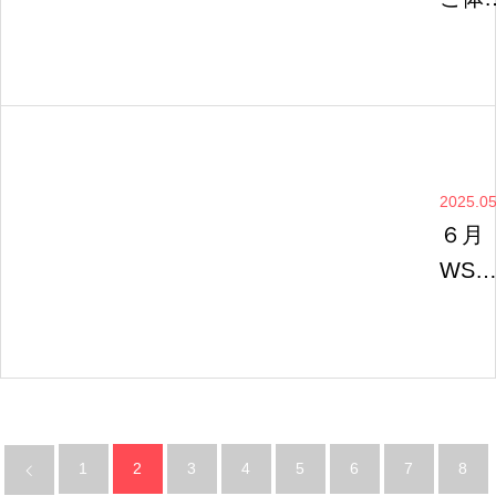
会の
知ら
(未就
児対象
2025.05
６月
WS
昼活
ケジ
ール
開し
した♪
1
2
3
4
5
6
7
8