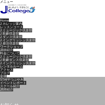
メニュー
Home
J.カレッジ案内
レッスンコース
J.ミュージック倶楽部
J.歌劇倶楽部
J.ダンス倶楽部
J.イングリッシュ倶楽部
J.昼活倶楽部
ワークショップ
講師紹介
料金について
J.ミュージック倶楽部
J.歌劇ダンス倶楽部
J.イングリッシュ倶楽部
レンタルルーム
アクセス
ブログ
全体
STAFFつぶやき
イベントレポート
スクール紹介
講師紹介