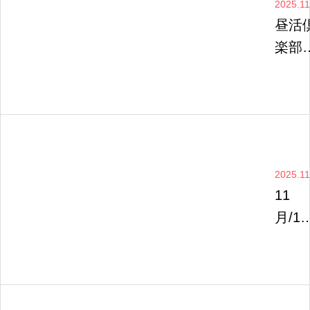
2025.11
昼活
楽部
リス
ス会
催決
定！
2025.11
11
月/12
月の
WS
ケジ
ール