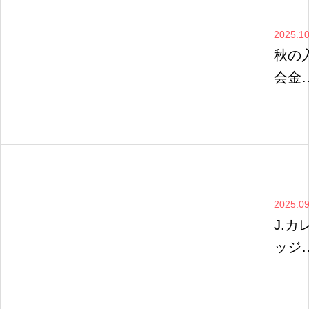
UPし
2025.10
まし
秋の
♪
会金
料キ
ンペ
ン実
中♬
2025.09
J.カ
ッジ1
周年
念コ