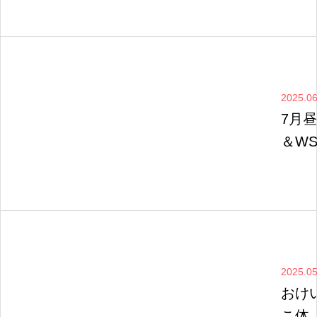
記念
ンサ
ト開
決定
2025.06
7月
＆W
ケジ
ール
UPし
した
2025.05
おけ
こ体