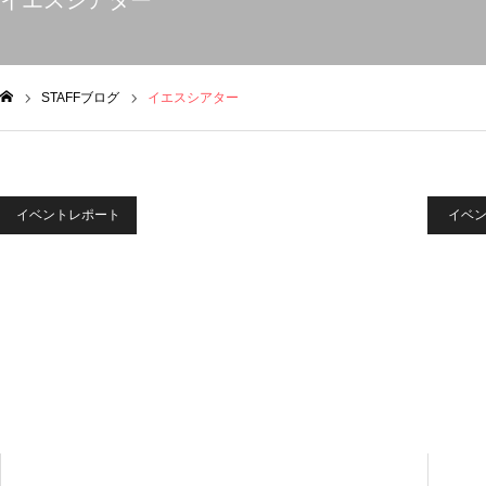
イエスシアター
STAFFブログ
イエスシアター
ム
イベントレポート
イベ