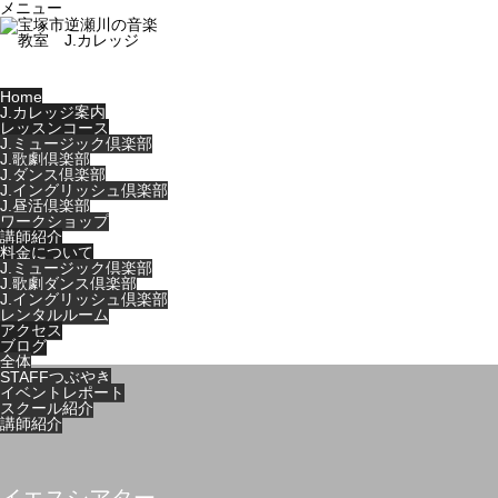
メニュー
Home
J.カレッジ案内
レッスンコース
J.ミュージック倶楽部
J.歌劇倶楽部
J.ダンス倶楽部
J.イングリッシュ倶楽部
J.昼活倶楽部
ワークショップ
講師紹介
料金について
J.ミュージック倶楽部
J.歌劇ダンス倶楽部
J.イングリッシュ倶楽部
レンタルルーム
アクセス
ブログ
全体
STAFFつぶやき
イベントレポート
スクール紹介
講師紹介