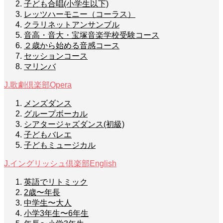
子ども合唱(小学生以下)
レッツハーモニー（コーラス）
クラリネットアンサンブル
音高・音大・宝塚音楽学校受験コース
２歳から始める音感コース
セッションコース
マリンバ
J.歌劇倶楽部
Opera
メンズダンス
グループボーカル
シアタージャズダンス(初級)
子どもバレエ
子どもミュージカル
J.イングリッシュ倶楽部
English
英語でリトミック
2歳〜年長
中学生〜大人
小学3年生〜6年生