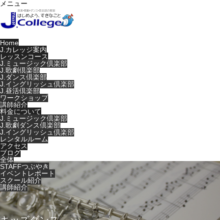
メニュー
Home
J.カレッジ案内
レッスンコース
J.ミュージック倶楽部
J.歌劇倶楽部
J.ダンス倶楽部
J.イングリッシュ倶楽部
J.昼活倶楽部
ワークショップ
講師紹介
料金について
J.ミュージック倶楽部
J.歌劇ダンス倶楽部
J.イングリッシュ倶楽部
レンタルルーム
アクセス
ブログ
全体
STAFFつぶやき
イベントレポート
スクール紹介
講師紹介