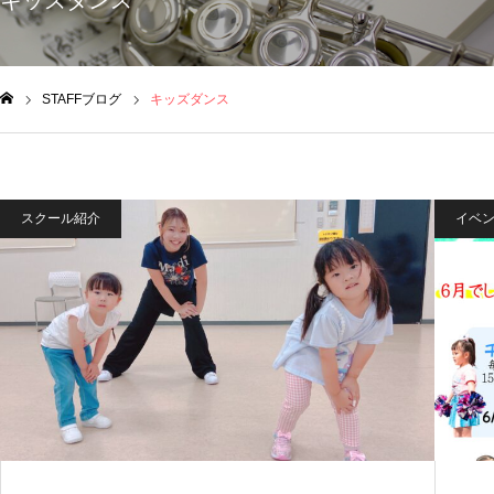
キッズダンス
STAFFブログ
キッズダンス
ム
スクール紹介
イベ