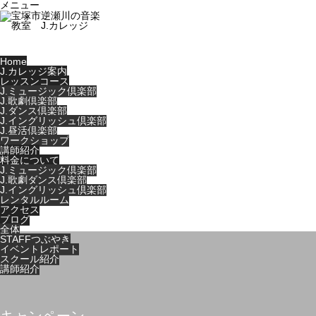
メニュー
Home
J.カレッジ案内
レッスンコース
J.ミュージック倶楽部
J.歌劇倶楽部
J.ダンス倶楽部
J.イングリッシュ倶楽部
J.昼活倶楽部
ワークショップ
講師紹介
料金について
J.ミュージック倶楽部
J.歌劇ダンス倶楽部
J.イングリッシュ倶楽部
レンタルルーム
アクセス
ブログ
全体
STAFFつぶやき
イベントレポート
スクール紹介
講師紹介