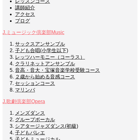
レッスンコース
講師紹介
アクセス
ブログ
J.ミュージック倶楽部
Music
サックスアンサンブル
子ども合唱(小学生以下)
レッツハーモニー（コーラス）
クラリネットアンサンブル
音高・音大・宝塚音楽学校受験コース
２歳から始める音感コース
セッションコース
マリンバ
J.歌劇倶楽部
Opera
メンズダンス
グループボーカル
シアタージャズダンス(初級)
子どもバレエ
子どもミュージカル