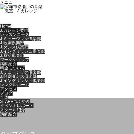
メニュー
Home
J.カレッジ案内
レッスンコース
J.ミュージック倶楽部
J.歌劇倶楽部
J.ダンス倶楽部
J.イングリッシュ倶楽部
J.昼活倶楽部
ワークショップ
講師紹介
料金について
J.ミュージック倶楽部
J.歌劇ダンス倶楽部
J.イングリッシュ倶楽部
レンタルルーム
アクセス
ブログ
全体
STAFFつぶやき
イベントレポート
スクール紹介
講師紹介