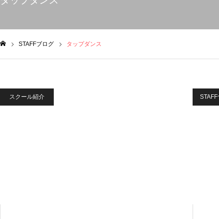
タップダンス
STAFFブログ
タップダンス
ム
スクール紹介
STAF