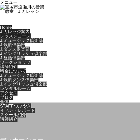
メニュー
Home
J.カレッジ案内
レッスンコース
J.ミュージック倶楽部
J.歌劇倶楽部
J.ダンス倶楽部
J.イングリッシュ倶楽部
J.昼活倶楽部
ワークショップ
講師紹介
料金について
J.ミュージック倶楽部
J.歌劇ダンス倶楽部
J.イングリッシュ倶楽部
レンタルルーム
アクセス
ブログ
全体
STAFFつぶやき
イベントレポート
スクール紹介
講師紹介