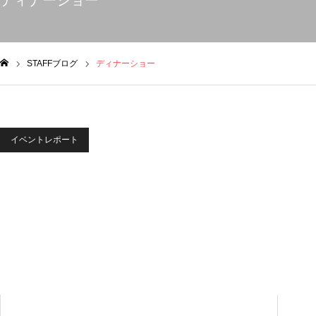
ディナーショー
STAFFブログ
ディナーショー
ム
イベントレポート