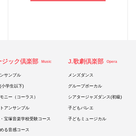
ュージック倶楽部
J.歌劇倶楽部
Music
Opera
ンサンブル
メンズダンス
(小学生以下)
グループボーカル
モニー（コーラス）
シアタージャズダンス(初級)
トアンサンブル
子どもバレエ
・宝塚音楽学校受験コース
子どもミュージカル
める音感コース