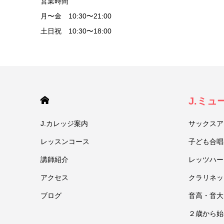
営業時間
月〜金 10:30〜21:00
土日祝 10:30〜18:00
HOME
J.ミ
J.カレッジ案内
サックスア
レッスンコース
子ども合唱
講師紹介
レッツハー
アクセス
クラリネッ
ブログ
音高・音大
２歳から始