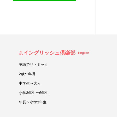
J.イングリッシュ倶楽部
English
英語でリトミック
2歳〜年長
中学生〜大人
小学3年生〜6年生
年長〜小学3年生