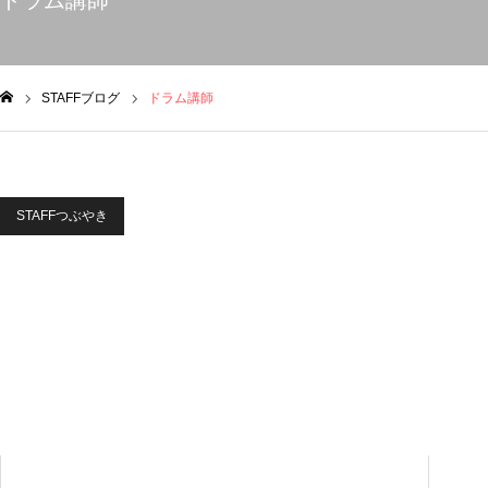
ドラム講師
STAFFブログ
ドラム講師
ム
STAFFつぶやき