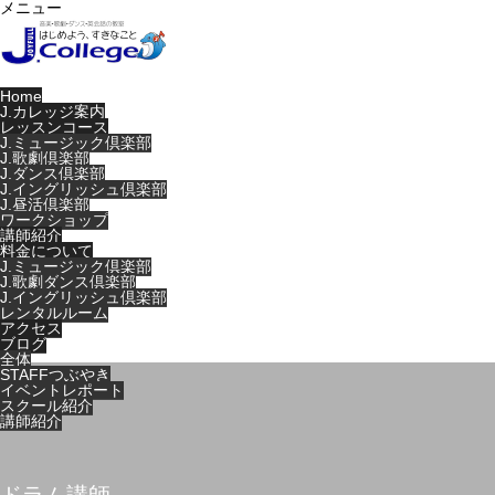
メニュー
Home
J.カレッジ案内
レッスンコース
J.ミュージック倶楽部
J.歌劇倶楽部
J.ダンス倶楽部
J.イングリッシュ倶楽部
J.昼活倶楽部
ワークショップ
講師紹介
料金について
J.ミュージック倶楽部
J.歌劇ダンス倶楽部
J.イングリッシュ倶楽部
レンタルルーム
アクセス
ブログ
全体
STAFFつぶやき
イベントレポート
スクール紹介
講師紹介