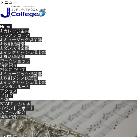
メニュー
Home
J.カレッジ案内
レッスンコース
J.ミュージック倶楽部
J.歌劇倶楽部
J.ダンス倶楽部
J.イングリッシュ倶楽部
J.昼活倶楽部
ワークショップ
講師紹介
料金について
J.ミュージック倶楽部
J.歌劇ダンス倶楽部
J.イングリッシュ倶楽部
レンタルルーム
アクセス
ブログ
全体
STAFFつぶやき
イベントレポート
スクール紹介
講師紹介