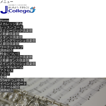
メニュー
Home
J.カレッジ案内
レッスンコース
J.ミュージック倶楽部
J.歌劇倶楽部
J.ダンス倶楽部
J.イングリッシュ倶楽部
J.昼活倶楽部
ワークショップ
講師紹介
料金について
J.ミュージック倶楽部
J.歌劇ダンス倶楽部
J.イングリッシュ倶楽部
レンタルルーム
アクセス
ブログ
全体
STAFFつぶやき
イベントレポート
スクール紹介
講師紹介