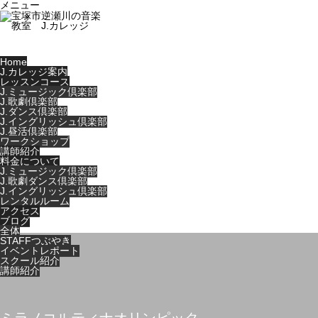
メニュー
Home
J.カレッジ案内
レッスンコース
J.ミュージック倶楽部
J.歌劇倶楽部
J.ダンス倶楽部
J.イングリッシュ倶楽部
J.昼活倶楽部
ワークショップ
講師紹介
料金について
J.ミュージック倶楽部
J.歌劇ダンス倶楽部
J.イングリッシュ倶楽部
レンタルルーム
アクセス
ブログ
全体
STAFFつぶやき
イベントレポート
スクール紹介
講師紹介