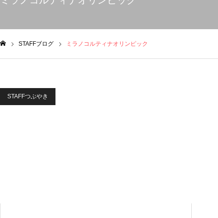
ミラノコルティナオリンピック
STAFFブログ
ミラノコルティナオリンピック
ム
STAFFつぶやき